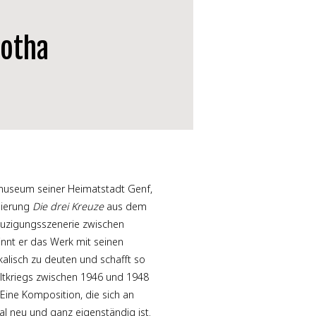
gotha
29
.
Sep
.
2
Hauptkirche
tmuseum seiner Heimatstadt Genf,
dierung
Die drei Kreuze
aus dem
reuzigungsszenerie zwischen
nnt er das Werk mit seinen
alisch zu deuten und schafft so
ltkriegs zwischen 1946 und 1948
 Eine Komposition, die sich an
al neu und ganz eigenständig ist.