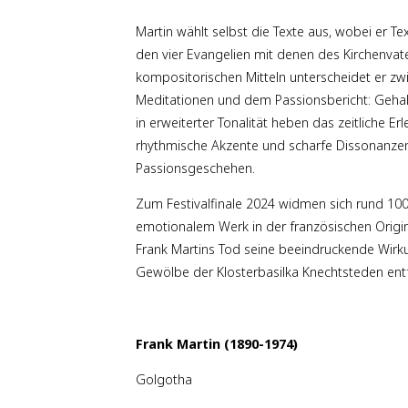
Martin wählt selbst die Texte aus, wobei er T
den vier Evangelien mit denen des Kirchenvat
kompositorischen Mitteln unterscheidet er z
Meditationen und dem Passionsbericht: Geha
in erweiterter Tonalität heben das zeitliche E
rhythmische Akzente und scharfe Dissonanze
Passionsgeschehen.
Zum Festivalfinale 2024 widmen sich rund 10
emotionalem Werk in der französischen Origin
Frank Martins Tod seine beeindruckende Wirk
Gewölbe der Klosterbasilka Knechtsteden entf
Frank Martin (1890-1974)
Golgotha