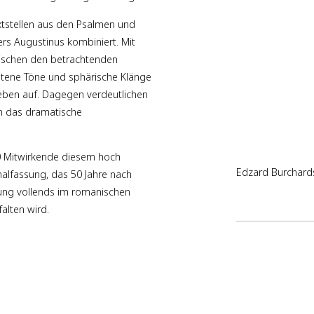
Ausführende:
extstellen aus den Psalmen und
Anna Nesyba - S
ers Augustinus kombiniert. Mit
Ingeborg Danz - 
wischen den betrachtenden
Richard Resch - 
ltene Töne und sphärische Klänge
Richard Logiewa 
rleben auf. Dagegen verdeutlichen
Andreas Wolf - 
n das dramatische
Rheinische Kanto
Harvestehuder 
ensemble reflekt
0 Mitwirkende diesem hoch
Edzard Burchards
alfassung, das 50 Jahre nach
ung vollends im romanischen
alten wird.