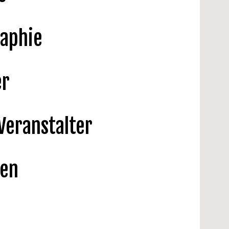
aphie
Rheinische Kantorei
er
Veranstalter
gen