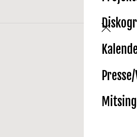
Diskogr
Kalend
Presse/
Mitsin