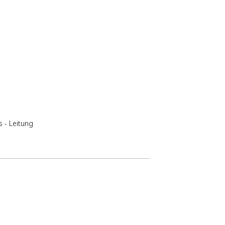
opran
Alt
Tenor
Stojanovic - Bariton
Bass
rei
Kammerchor
or
 - Leitung